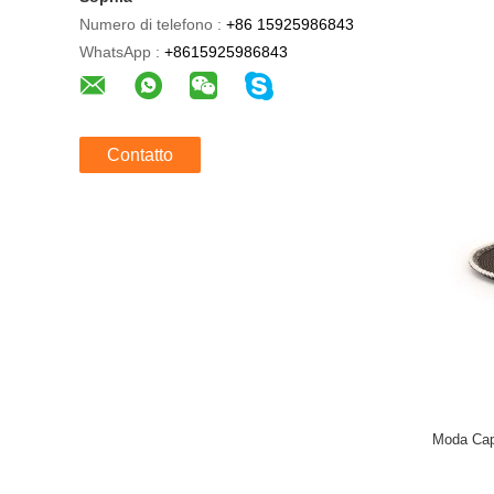
Numero di telefono :
+86 15925986843
WhatsApp :
+8615925986843
Contatto
Moda Capp