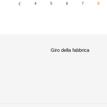
4
5
6
7
8
Giro della fabbrica