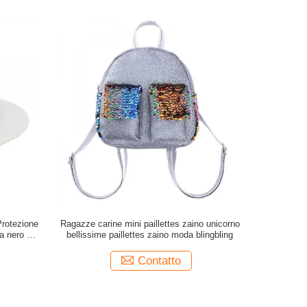
Protezione
Ragazze carine mini paillettes zaino unicorno
ia nero per
bellissime paillettes zaino moda blingbling
Contatto