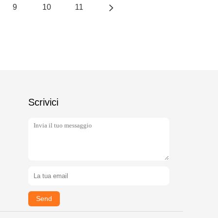
9
10
11
Scrivici
Send