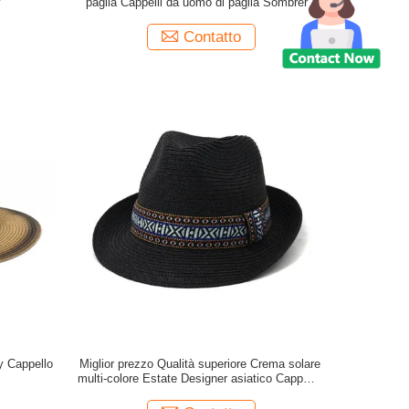
y
paglia Cappelli da uomo di paglia Sombrero
Protezione solare Cappello da paglia con
nastro
Contatto
y Cappello
Miglior prezzo Qualità superiore Crema solare
multi-colore Estate Designer asiatico Cappello
di paglia Donne