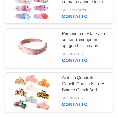
colorato carino e festa
unicorno per bambini
MOQ:200 pezzi
CONTATTO
Primavera e estate alto
senso Rhinohydrin
spugna fascia capelli
fascia
MOQ:60 PCS
CONTATTO
Acrilico Quadrato
Capelli Chiodo Nero E
Bianco Check And
Leopard Stampa Clip
MOQ:60 PCS
Capelli Per Donne
CONTATTO