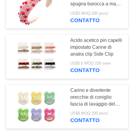
spugna barocca a mano
con perline
US$3 MOQ:200 pezzi
policromatiche di amine
CONTATTO
3
Novità e giocattoli a
Acido acetico pin capelli
scatola cieca
impostato Canne di
anatra clip Side Clip
US$0.6 MOQ:100 serie
CONTATTO
Carino e divertente
orecchie di coniglio
fascia di lavaggio del
viso fascia di yoga di
US$8 MOQ:200 pezzi
velluto maschera di
CONTATTO
bellezza uso fascia