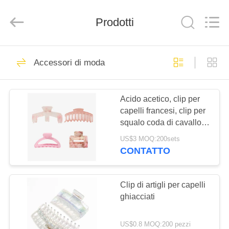
CO.,
Ltd.
All
Prodotti
Rights
Reserved.
Developed
by
ECER
CASA
112
Accessori di moda
Cappelli
PRODOTTI
Acido acetico, clip per
capelli francesi, clip per
CHI
squalo coda di cavallo, 4
SIAMO
pezzi, set.
US$3 MOQ:200sets
CONTATTO
51
CONTATTACI
Clip di artigli per capelli
Accessori di moda
RICHIEDERE
ghiacciati
UN
US$0.8 MOQ:200 pezzi